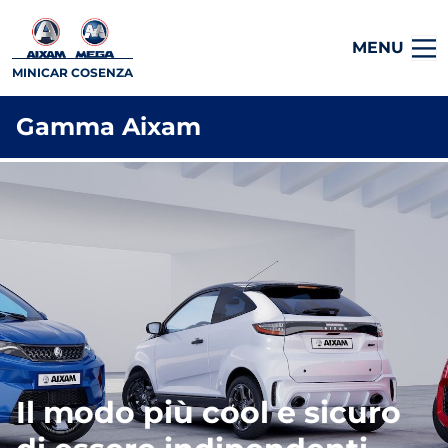
MENU
MINICAR COSENZA
Gamma Aixam
Il modo più cool e sicuro