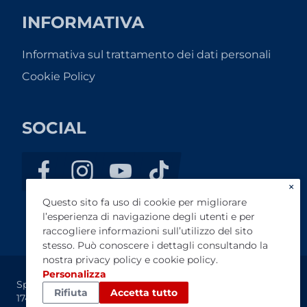
INFORMATIVA
Informativa sul trattamento dei dati personali
Cookie Policy
SOCIAL
×
Questo sito fa uso di cookie per migliorare
l’esperienza di navigazione degli utenti e per
raccogliere informazioni sull’utilizzo del sito
stesso. Può conoscere i dettagli consultando la
nostra
privacy policy
e
cookie policy
.
Personalizza
Spizzirri Motors s.r.l. - P.IVA 02573880784 - REA: CS-
Rifiuta
Accetta tutto
174379 – Cap. Soc. 100.000,00 euro