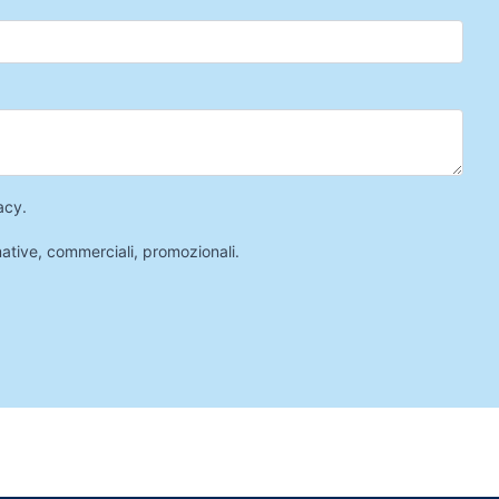
acy
.
mative, commerciali, promozionali.