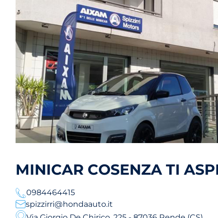
MINICAR COSENZA TI ASP
0984464415
spizzirri@hondaauto.it
Via Giorgio De Chirico, 225 - 87036 Rende (CS)