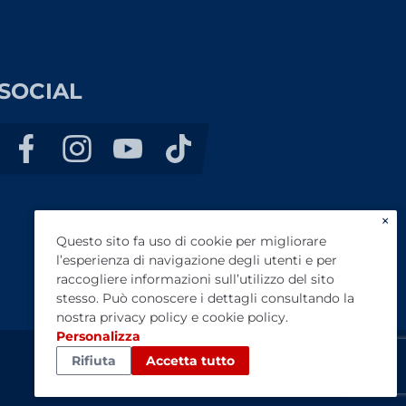
SOCIAL
×
Questo sito fa uso di cookie per migliorare
l’esperienza di navigazione degli utenti e per
raccogliere informazioni sull’utilizzo del sito
stesso. Può conoscere i dettagli consultando la
nostra
privacy policy
e
cookie policy
.
Personalizza
Rifiuta
Accetta tutto